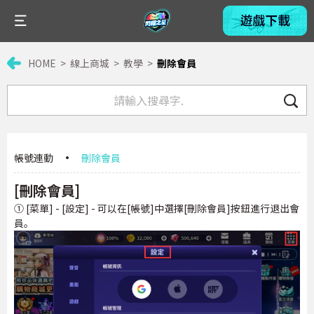
HOME
線上商城
教學
刪除會員
帳號連動
·
刪除會員
[刪除會員]
① [菜單] - [設定] - 可以在[帳號]中選擇[刪除會員]按鈕進行退出會
員。