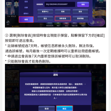
② 選擇[刪除會員]按鈕時會出現提示彈窗，點擊彈窗下方的[確認]
按鈕即可退出會員。
* 註銷帳號經過7天時，帳號信息將被永久刪除，無法恢復。
通過該帳號，每月最後一次定期維護時可以重新註冊遊戲帳號。
* 申請退出會員後7天內重新登錄該帳號時可以取消刪除。
* 只能刪除會員才能角色刪除。