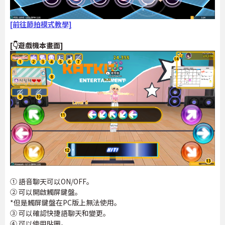
[前往節拍模式教學]
[👇遊戲機本畫面]
① 語音聊天可以ON/OFF。
② 可以開啟觸屏鍵盤。
*但是觸屏鍵盤在PC版上無法使用。
③ 可以確認快捷語聊天和變更。
④ 可以使用貼圖。