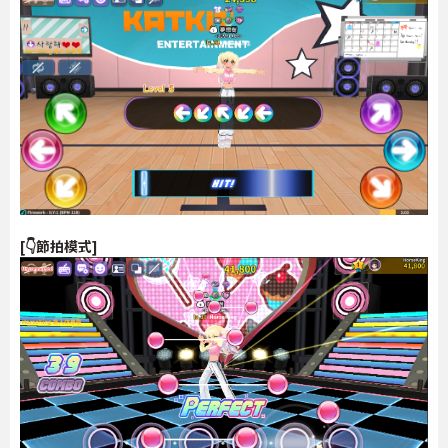
[👇節拍模式]