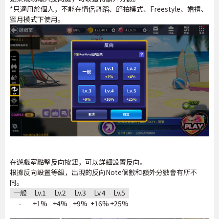
*只適用於個人，不能在情侶舞蹈、節拍模式、Freestyle、婚禮、
蜜月模式下使用。
在遊戲室點擊反向按鈕，可以詳細設置反向。
根據反向設置等級，出現的反向Note個數和額外分數會有所不
同。
一般
Lv.1
Lv.2
Lv.3
Lv.4
Lv.5
-
+1%
+4%
+9%
+16%
+25%