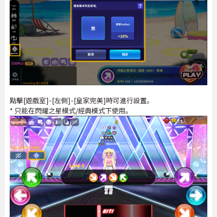
點擊[遊戲室]-[左側]-[皇家完美]時可進行設置。
* 只能在閃耀之星模式/經典模式下使用。