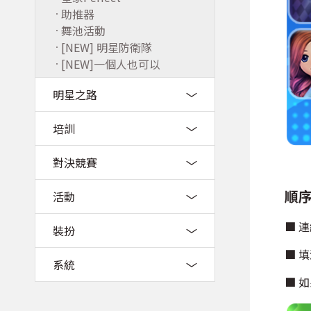
助推器
舞池活動
[NEW] 明星防衛隊
[NEW]一個人也可以
明星之路
培訓
對決競賽
順序
活動
■ 
裝扮
■ 
系統
■ 如