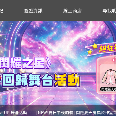
記
遊戲資訊
線上商店
尋找
ost UP 舞池活動
[NEW!夏日午夜時裝] 閃耀夏天慶典製作室