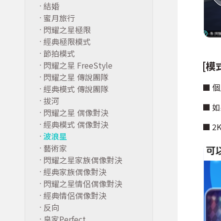
結婚
蜜月旅行
閃耀之星極限
經典極限模式
節拍模式
[模
閃耀之星 FreeStyle
閃耀之星 傳說團隊
■ 
經典模式 傳說團隊
拔河
■ 
閃耀之星 偶像對決
經典模式 偶像對決
■ 2
波浪星
藝術家
閃耀之星家族偶像對決
經典家族偶像對決
閃耀之星情侶偶像對決
經典情侶偶像對決
反向
皇家Perfect