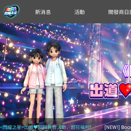
新消息
活動
開發商日
<閃耀之星>出道♥回歸舞台活動，超狂福利！
[NEW!] Bo