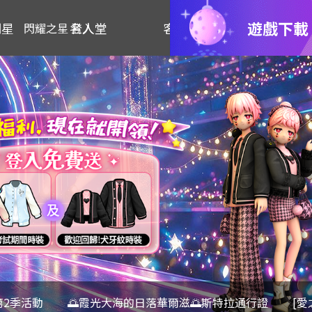
遊戲下載
明星
名人堂
客服
閃耀之星 登入
第2季活動
🌅霞光大海的日落華爾滋🌅斯特拉通行證
[愛