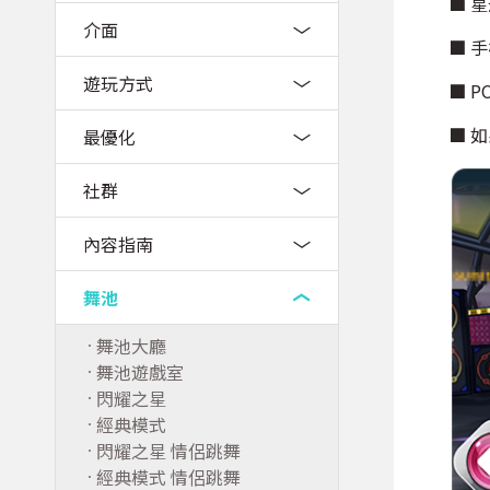
■ 
介面
■ 
遊玩方式
■ 
■ 如
最優化
社群
內容指南
舞池
舞池大廳
舞池遊戲室
閃耀之星
經典模式
閃耀之星 情侶跳舞
經典模式 情侶跳舞