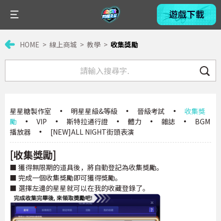
HOME
線上商城
教學
收集獎勵
星星糖製作室
·
明星星級&等級
·
晉級考試
·
收集獎
勵
·
VIP
·
斯特拉通行證
·
體力
·
雜誌
·
BGM
播放器
·
[NEW]ALL NIGHT街頭表演
[收集獎勵]
■ 獲得無限期的道具後，將自動登記為收集獎勵。
■ 完成一個收集獎勵即可獲得獎勵。
■ 選擇左邊的星星就可以在我的收藏登錄了。