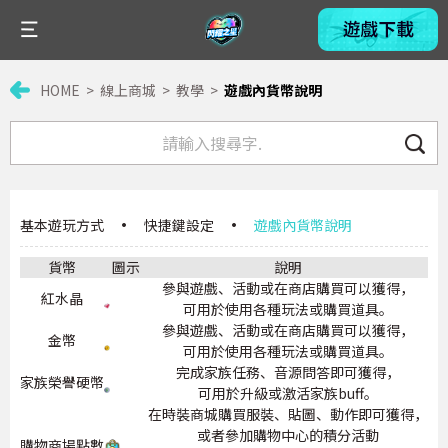
HOME
線上商城
教學
遊戲內貨幣說明
基本遊玩方式
·
快捷鍵設定
·
遊戲內貨幣說明
貨幣
圖示
說明
參與遊戲、活動或在商店購買可以獲得，
紅水晶
可用於使用各種玩法或購買道具。
參與遊戲、活動或在商店購買可以獲得，
金幣
可用於使用各種玩法或購買道具。
完成家族任務、音源問答即可獲得，
家族榮譽硬幣
可用於升級或激活家族buff。
在時裝商城購買服裝、貼圖、動作即可獲得，
或者參加購物中心的積分活動
購物商場點數