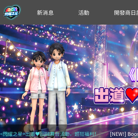
新消息
活動
開發商日
<閃耀之星>出道♥回歸舞台活動，超狂福利！
[NEW!] Bo