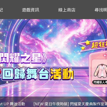
記
遊戲資訊
線上商店
尋找
ost UP 舞池活動
[NEW!夏日午夜時裝] 閃耀夏天慶典製作室