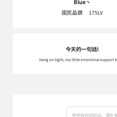
Blue丶
國民晶鑽
175LV
今天的一句話!
hang on tight, my little emotional support k