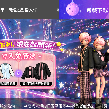
遊戲下載
明星
名人堂
客服
閃耀之星 登入
第2季活動
🌅霞光大海的日落華爾滋🌅斯特拉通行證
[愛