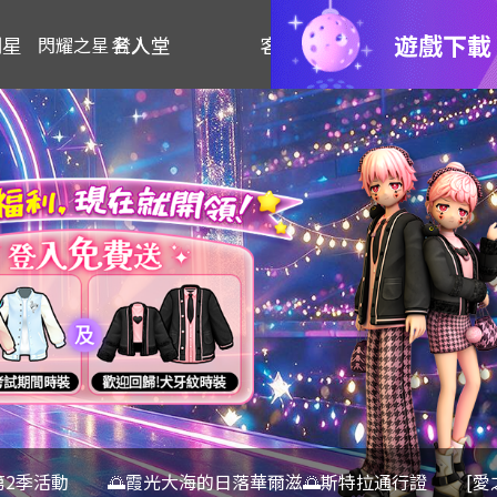
遊戲下載
明星
名人堂
客服
閃耀之星 登入
第2季活動
🌅霞光大海的日落華爾滋🌅斯特拉通行證
[愛