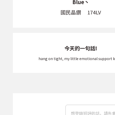
Blue丶
國民晶鑽
174LV
今天的一句話!
hang on tight, my little emotional support k