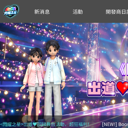
新消息
活動
開發商日
<閃耀之星>出道♥回歸舞台活動，超狂福利！
[NEW!] Bo