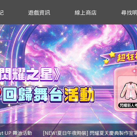
記
遊戲資訊
線上商店
尋找
ost UP 舞池活動
[NEW!夏日午夜時裝] 閃耀夏天慶典製作室