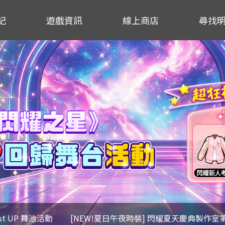
記
遊戲資訊
線上商店
尋找
ost UP 舞池活動
[NEW!夏日午夜時裝] 閃耀夏天慶典製作室