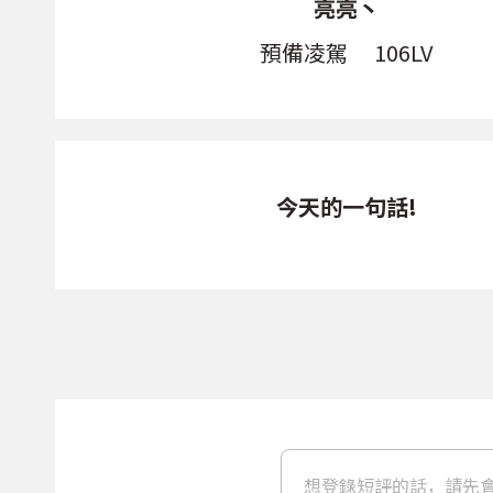
亮亮丶
預備凌駕
106LV
今天的一句話!