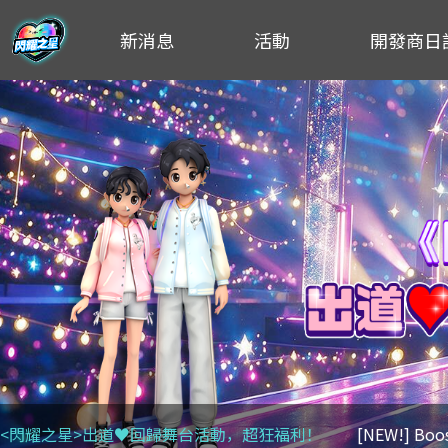
新消息
活動
開發商日
<閃耀之星>出道♥回歸舞台活動，超狂福利！
[NEW!] Bo