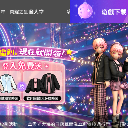
遊戲下載
明星
名人堂
客服
閃耀之星 登入
第2季活動
🌅霞光大海的日落華爾滋🌅斯特拉通行證
[愛