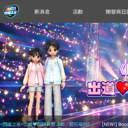
新消息
活動
開發商日
<閃耀之星>出道♥回歸舞台活動，超狂福利！
[NEW!] Bo