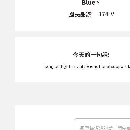
Blue丶
國民晶鑽
174LV
今天的一句話!
hang on tight, my little emotional support k