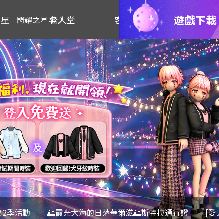
遊戲下載
明星
名人堂
客服
閃耀之星 登入
第2季活動
🌅霞光大海的日落華爾滋🌅斯特拉通行證
[愛