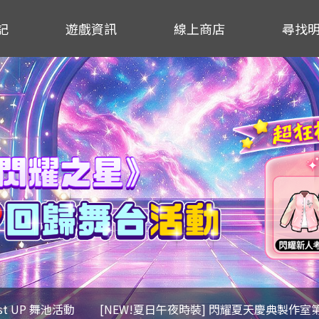
記
遊戲資訊
線上商店
尋找
ost UP 舞池活動
[NEW!夏日午夜時裝] 閃耀夏天慶典製作室