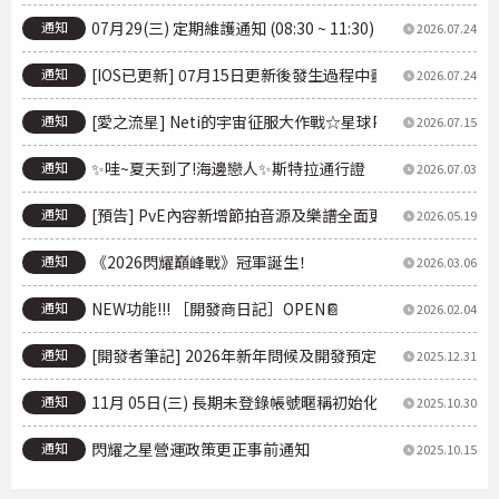
通知
07月29(三) 定期維護通知 (08:30 ~ 11:30)
2026.07.24
通知
[IOS已更新] 07月15日更新後發生過程中畫面延遲現象
2026.07.24
通知
[愛之流星] Neti的宇宙征服大作戰☆星球PICK UP
2026.07.15
通知
✨哇~夏天到了!海邊戀人✨斯特拉通行證
2026.07.03
通知
[預告] PvE內容新增節拍音源及樂譜全面更新指南
2026.05.19
通知
《2026閃耀巔峰戰》冠軍誕生！
2026.03.06
通知
NEW功能!!! ［開發商日記］OPEN📔
2026.02.04
通知
[開發者筆記] 2026年新年問候及開發預定事項通知
2025.12.31
通知
11月 05日(三) 長期未登錄帳號暱稱初始化追加進行事前通
2025.10.30
通知
閃耀之星營運政策更正事前通知
2025.10.15