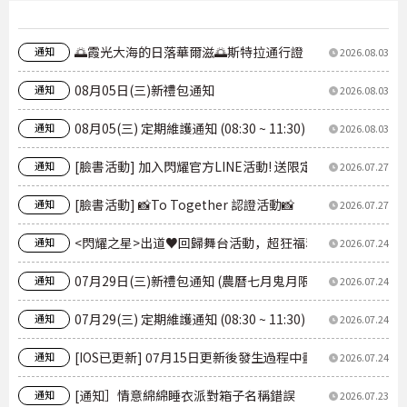
🌅霞光大海的日落華爾滋🌅斯特拉通行證
通知
2026.08.03
08月05日(三)新禮包通知
通知
2026.08.03
08月05(三) 定期維護通知 (08:30 ~ 11:30)
通知
2026.08.03
[臉書活動] 加入閃耀官方LINE活動! 送限定【胖乎乎的🐇
通知
2026.07.27
[臉書活動] 📸To Together 認證活動📸
通知
2026.07.27
<閃耀之星>出道♥回歸舞台活動，超狂福利，現在就開領！登
通知
2026.07.24
07月29日(三)新禮包通知 (農曆七月鬼月限定月禮包)
通知
2026.07.24
07月29(三) 定期維護通知 (08:30 ~ 11:30)
通知
2026.07.24
[IOS已更新] 07月15日更新後發生過程中畫面延遲現象
通知
2026.07.24
[通知］情意綿綿睡衣派對箱子名稱錯誤
通知
2026.07.23