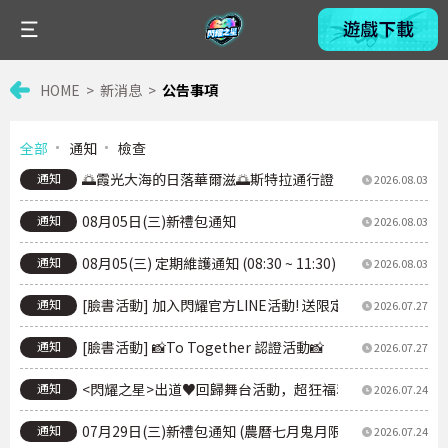
HOME
新消息
公告事項
全部
通知
檢查
通知
🌅霞光大海的日落華爾滋🌅斯特拉通行證
2026.08.03
通知
08月05日(三)新禮包通知
2026.08.03
通知
08月05(三) 定期維護通知 (08:30 ~ 11:30)
2026.08.03
通知
[臉書活動] 加入閃耀官方LINE活動! 送限定【胖乎乎的🐇
2026.07.27
通知
[臉書活動] 📸To Together 認證活動📸
2026.07.27
通知
<閃耀之星>出道♥回歸舞台活動，超狂福利，現在就開領！登
2026.07.24
通知
07月29日(三)新禮包通知 (農曆七月鬼月限定月禮包)
2026.07.24