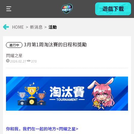
HOME
新消息
活動
3月第1周淘汰賽的日程和獎勵
進行中
閃耀之星
2026.02.27
270
你和我，我們在一起的地方<閃耀之星>