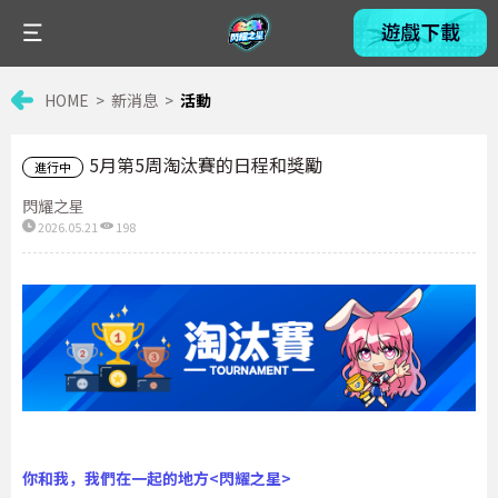
HOME
新消息
活動
5月第5周淘汰賽的日程和獎勵
進行中
閃耀之星
2026.05.21
198
你和我，我們在一起的地方<閃耀之星>