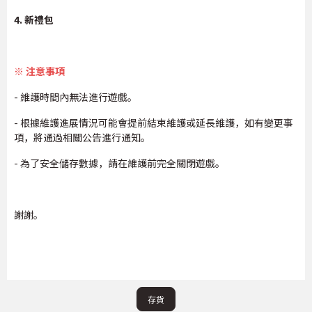
4. 新禮包
※ 注意事項
- 維護時間內無法進行遊戲。
- 根據維護進展情況可能會提前結束維護或延長維護，如有變更事
項，將通過相關公告進行通知。
- 為了安全儲存數據，請在維護前完全關閉遊戲。
謝謝。
存貨