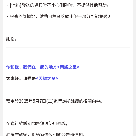
- [信箱]發送的道具時不小心刪除時，不提供其他幫助。
- 根據內部情況，活動日程及獎勵中的一部分可能會變更。
謝謝。
你和我，我們在一起的地方<閃耀之星>
大家好，這裡是
<
閃耀之星
>
預定於2025年5月7日(三)進行定期維護的相關內容。
在進行維護期間是無法使用遊戲，
維護完成後，將透過修改相關公告作通知。