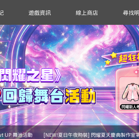
記
遊戲資訊
線上商店
尋找
ost UP 舞池活動
[NEW!夏日午夜時裝] 閃耀夏天慶典製作室