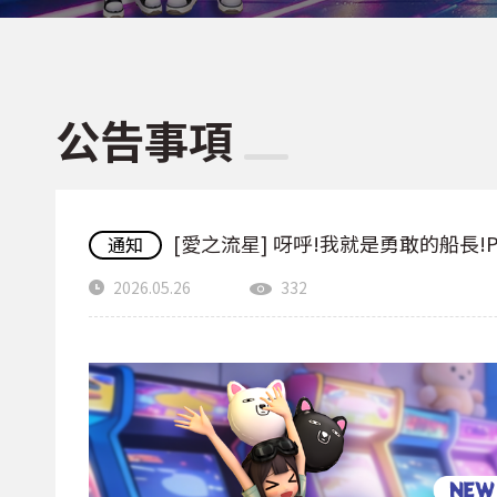
公告事項
[愛之流星] 呀呼!我就是勇敢的船長!PI
通知
2026.05.26
332