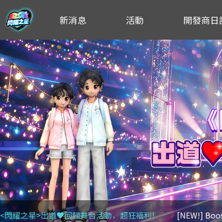
新消息
活動
開發商日
<閃耀之星>出道♥回歸舞台活動，超狂福利！
[NEW!] Bo