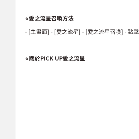
⭐愛之流星召喚方法
- [主畫面] - [愛之流星] - [愛之流星召喚] - 點擊
⭐關於PICK UP愛之流星