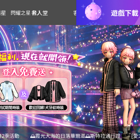
遊戲下載
明星
名人堂
客服
閃耀之星 登入
第2季活動
🌅霞光大海的日落華爾滋🌅斯特拉通行證
[愛