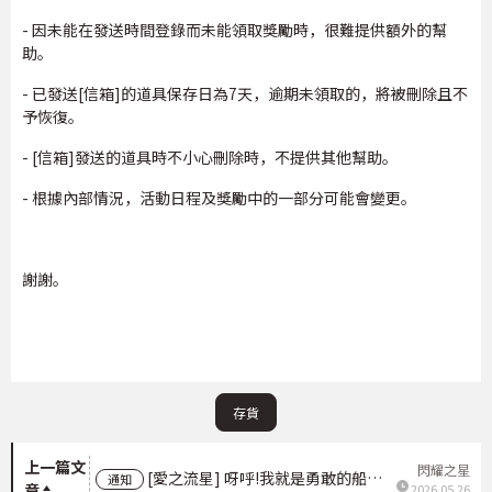
- 因未能在發送時間登錄而未能領取獎勵時，很難提供額外的幫
助。
- 已發送[信箱]的道具保存日為7天，逾期未領取的，將被刪除且不
予恢復。
- [信箱]發送的道具時不小心刪除時，不提供其他幫助。
- 根據內部情況，活動日程及獎勵中的一部分可能會變更。
謝謝。
存貨
上一篇文
閃耀之星
[愛之流星] 呀呼!我就是勇敢的船長!PICK UP
通知
章
2026.05.26