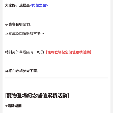
大家好，這裡是
<
閃耀之星
>
恭喜各位明星們，
正式成為閃耀鏟屎官喵～
特別另外舉辦限時一周的
［寵物登場紀念儲值累積活動］
詳細內容請參考下面。
[寵物登場紀念儲值累積活動]
⭐活動期間