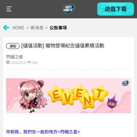
HOME
新消息
公告事項
[儲值活動] 寵物登場紀念儲值累積活動
通知
閃耀之星
2026.05.27
346
你和我，我們在一起的地方
<
閃耀之星
>