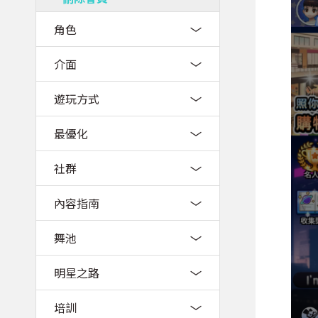
角色
介面
遊玩方式
最優化
社群
內容指南
舞池
明星之路
培訓