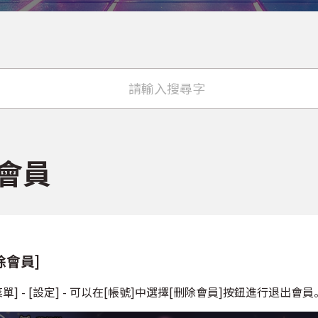
會員
除會員]
菜單] - [設定] - 可以在[帳號]中選擇[刪除會員]按鈕進行退出會員