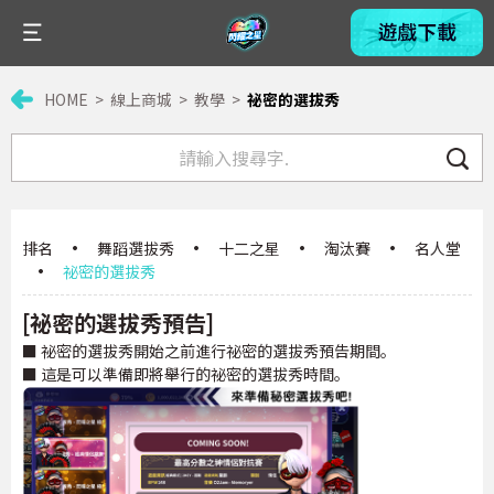
HOME
線上商城
教學
祕密的選拔秀
排名
·
舞蹈選拔秀
·
十二之星
·
淘汰賽
·
名人堂
·
祕密的選拔秀
[祕密的選拔秀預告]
■ 祕密的選拔秀開始之前進行祕密的選拔秀預告期間。
■ 這是可以準備即將舉行的祕密的選拔秀時間。