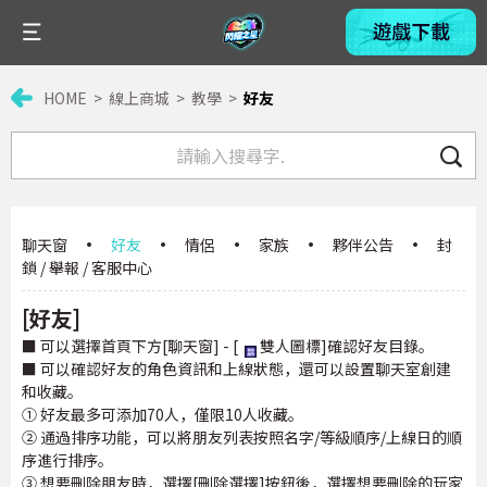
HOME
線上商城
教學
好友
聊天窗
·
好友
·
情侶
·
家族
·
夥伴公告
·
封
鎖 / 舉報 / 客服中心
[好友]
■ 可以選擇首頁下方[聊天窗] - [
雙人圖標]確認好友目錄。
■ 可以確認好友的角色資訊和上線狀態，還可以設置聊天室創建
和收藏。
① 好友最多可添加70人，僅限10人收藏。
② 通過排序功能，可以將朋友列表按照名字/等級順序/上線日的順
序進行排序。
③ 想要刪除朋友時，選擇[刪除選擇]按鈕後，選擇想要刪除的玩家